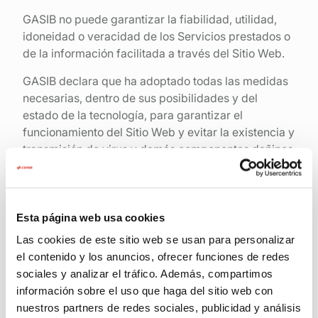
GASIB no puede garantizar la fiabilidad, utilidad,
idoneidad o veracidad de los Servicios prestados o
de la información facilitada a través del Sitio Web.
GASIB declara que ha adoptado todas las medidas
necesarias, dentro de sus posibilidades y del
estado de la tecnología, para garantizar el
funcionamiento del Sitio Web y evitar la existencia y
transmisión de virus y demás componentes dañinos
a los Usuarios.
No obstante, GASIB no garantiza ni se hace
responsable de:
Esta página web usa cookies
La continuidad de los contenidos del Sitio Web
Las cookies de este sitio web se usan para personalizar
el contenido y los anuncios, ofrecer funciones de redes
La ausencia de errores en los contenidos o
sociales y analizar el tráfico. Además, compartimos
servicios
información sobre el uso que haga del sitio web con
nuestros partners de redes sociales, publicidad y análisis
La ausencia de virus y/o demás componentes