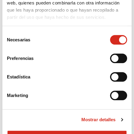
web, quienes pueden combinarla con otra información
dañinos en el Sitio Web o en el servidor que lo
que les haya proporcionado o que hayan recopilado a
suministra;
partir del uso que haya hecho de sus servicios.
La invulnerabilidad del Sitio Web y/o la
inexpugnabilidad de las medidas de
Selección
seguridad que se adopten en el mismo;
Necesarias
de
consentimiento
La falta de utilidad o rendimiento de los
contenidos y servicios del Sitio Web;
Preferencias
Los daños o perjuicios que cause, a sí mismo o
a un tercero, cualquier persona que infringiera
Estadística
las condiciones, normas e instrucciones que
GASIB establece en el Sitio Web o a través de
la vulneración de los sistemas de seguridad
Marketing
del Sitio Web.
Si el Usuario tuviera conocimiento de la
Mostrar detalles
existencia de algún contenido ilícito, ilegal,
contrario a las leyes o que pudiera suponer
una infracción de derechos de propiedad