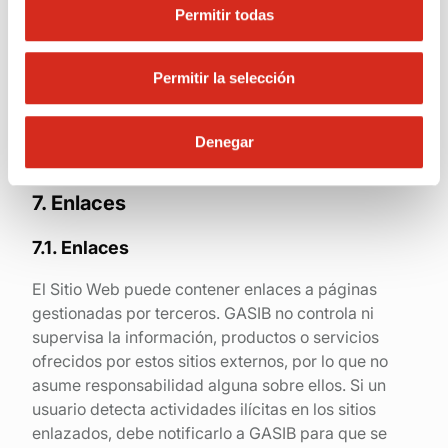
Permitir todas
intelectual y/o industrial, o de cualquier otro
derecho de terceros, deberá notificarlo
inmediatamente a GASIB, para que se pueda
Permitir la selección
proceder a la adopción de las medidas
oportunas.
Denegar
7. Enlaces
7.1. Enlaces
El Sitio Web puede contener enlaces a páginas
gestionadas por terceros. GASIB no controla ni
supervisa la información, productos o servicios
ofrecidos por estos sitios externos, por lo que no
asume responsabilidad alguna sobre ellos. Si un
usuario detecta actividades ilícitas en los sitios
enlazados, debe notificarlo a GASIB para que se