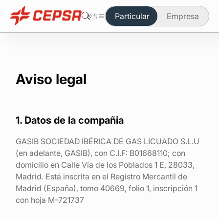
Particular
Empresa
Estás en el área de particulares
Cambiar a empresa
Butano
Aviso legal
Propano
Autogás
1. Datos de la compañia
GASIB SOCIEDAD IBÉRICA DE GAS LICUADO S.L.U
Qué producto necesitas
(en adelante, GASIB), con C.I.F: B01668110; con
domicilio en Calle Vía de los Poblados 1 E, 28033,
Seguridad y mantenimiento
Madrid. Está inscrita en el Registro Mercantil de
Madrid (España), tomo 40669, folio 1, inscripción 1
Haz tu pedido online
con hoja M-721737