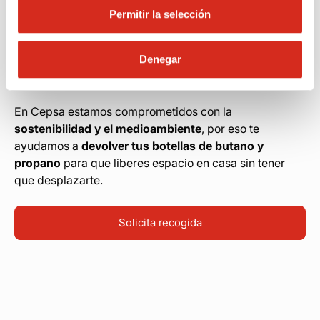
Recogemos tus botellas vacías cuando ya no
Permitir la selección
las necesites, para darles una nueva vida
Denegar
¿Ya no las necesitas?
Solicita la recogida de tus
botellas vacías
y nosotros nos encargamos.
En Cepsa estamos comprometidos con la
sostenibilidad y el medioambiente
, por eso te
ayudamos a
devolver tus botellas de butano y
propano
para que liberes espacio en casa sin tener
que desplazarte.
Solicita recogida