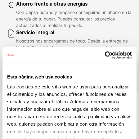
Ahorro frente a otras energías
Con Cepsa butano y propano conseguirás un ahorro en la
energía de tu hogar. Puedes consultar los precios
actualizados al realizar tu pedido.
Servicio integral
Nosotros nos encargamos de todo. Desde la entrega de
las botellas hasta la instalación y revisiones de tu
depósito, para que tú solo pienses en disfrutar de la
energía de tu hogar.
Esta página web usa cookies
Las cookies de este sitio web se usan para personalizar
el contenido y los anuncios, ofrecer funciones de redes
sociales y analizar el tráfico. Además, compartimos
información sobre el uso que haga del sitio web con
INSTALACIÓN Y REVISIÓN OFICIAL CEPSA
nuestros partners de redes sociales, publicidad y análisis
web, quienes pueden combinarla con otra información
Seguridad y mantenimiento, sin
que les haya proporcionado o que hayan recopilado a
preocupaciones
partir del uso que haya hecho de sus servicios.