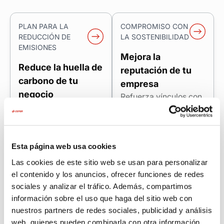
PLAN PARA LA
COMPROMISO CON
REDUCCIÓN DE
LA SOSTENIBILIDAD
EMISIONES
Mejora la
Reduce la huella de
reputación de tu
carbono de tu
empresa
negocio
Refuerza vínculos con
Te ofrecemos
clientes, socios y
asesoramiento
proveedores
práctico para
demostrando tu
optimizar el consumo
compromiso real con
Esta página web usa cookies
y reducir emisiones:
la sostenibilidad a
Las cookies de este sitio web se usan para personalizar
desde el diagnóstico
través de los informes
el contenido y los anuncios, ofrecer funciones de redes
inicial hasta un plan de
que ponemos a tu
sociales y analizar el tráfico. Además, compartimos
mejora con medidas
disposición.
información sobre el uso que haga del sitio web con
concretas.
nuestros partners de redes sociales, publicidad y análisis
web, quienes pueden combinarla con otra información