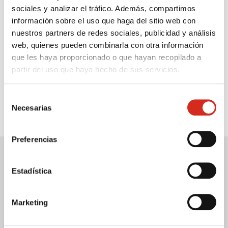
sociales y analizar el tráfico. Además, compartimos
información sobre el uso que haga del sitio web con
Esp
nuestros partners de redes sociales, publicidad y análisis
web, quienes pueden combinarla con otra información
que les haya proporcionado o que hayan recopilado a
partir del uso que haya hecho de sus servicios.
Selección
Necesarias
de
consentimiento
Preferencias
Estadística
Emergencias: 900 100 225
Marketing
Atención al cliente: 900 102 195