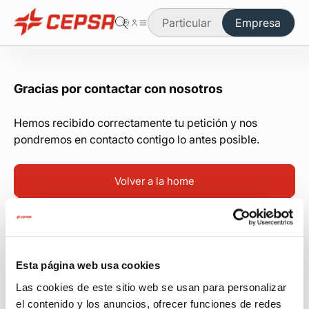
Particular
Empresa
Estás en el área de empresa
Cambiar a particulares
Gracias por contactar con nosotros
Asesoría
Hemos recibido correctamente tu petición y nos
Soluciones energéticas para tu negocio
pondremos en contacto contigo lo antes posible.
Colabora con nosotros
Volver a la home
Haz tu pedido online
Hacer un pedido online
Encuentra tu punto de venta
Esta página web usa cookies
Contacta con tu distribuidor
Las cookies de este sitio web se usan para personalizar
Acceso área privada
el contenido y los anuncios, ofrecer funciones de redes