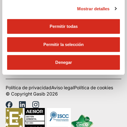
cepsaglp@gasib.com
Mostrar detalles
Permitir todas
Sobre nosotros
Energía para tu hogar
Permitir la selección
Energía para tu negocio
Colabora con nosotros
Denegar
Ayuda
Política de privacidad
Aviso legal
Política de cookies
© Copyright Gasib 2026