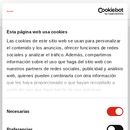
Particular
Empresa
El registro ha sido desactivado.
Estás en el área de particulares
Cambiar a empresa
Esta página web usa cookies
Las cookies de este sitio web se usan para personalizar
Butano
el contenido y los anuncios, ofrecer funciones de redes
Emergencias: 900 100 225
sociales y analizar el tráfico. Además, compartimos
Propano
información sobre el uso que haga del sitio web con
nuestros partners de redes sociales, publicidad y análisis
Autogás
Atención al cliente: 900 102 195
web, quienes pueden combinarla con otra información
que les haya proporcionado o que hayan recopilado a
Qué producto necesitas
cepsaglp@gasib.com
partir del uso que haya hecho de sus servicios.
Seguridad y mantenimiento
Selección
Necesarias
Haz tu pedido online
de
Sobre nosotros
consentimiento
Energía para tu hogar
Preferencias