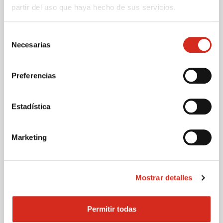
importante
partir del uso que haya hecho de sus servicios.
Devuelve tu botella y contribuye a un futuro mejor.
Porque cuando devuelves una botella que no usas
Selección
devuelves mucho más.
Necesarias
de
Economía circular
consentimiento
Las botellas que devuelves volverán a ser rellenadas para
Preferencias
alargar su vida útil, lo que impulsa la eficiencia
económica.
Reducción de residuos al mínimo
Estadística
Ayudas a minimizar la pérdida de materiales y a
maximizar su valor, generando el menor impacto
ambiental posible.
Marketing
Fomento de la cultura sostenible
Promueves un uso más responsable de los recursos y la
energía, contribuyendo a un entorno más saludable para
Mostrar detalles
todos.
Permitir todas